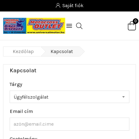
Saját fiók
0

Kezdőlap
Kapcsolat
Kapcsolat
Tárgy
Email cím
Csatolmány