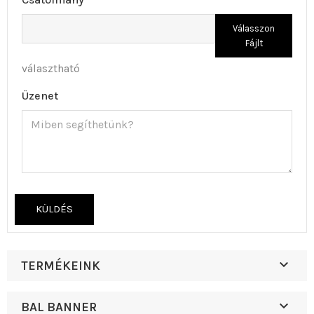
Válasszon
Fájlt
választható
Üzenet

TERMÉKEINK

BAL BANNER