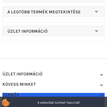

A LEGTÖBB TERMÉK MEGTEKINTÉSE

ÜZLET INFORMÁCIÓ
ÜZLET INFORMÁCIÓ

KÖVESS MINKET

TERMÉK

A weboldal sütiket használ!
CÉGADATOK
