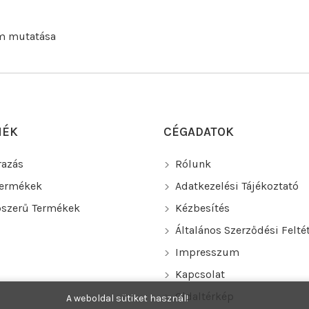
em mutatása
MÉK
CÉGADATOK
razás
Rólunk
Termékek
Adatkezelési Tájékoztató
szerű Termékek
Kézbesítés
Általános Szerződési Felté
Impresszum
Kapcsolat
Oldaltérkép
A weboldal sütiket használ!