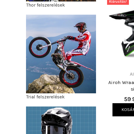
Kiárusítás!
Thor felszerelések
A
Airoh Wra
s
Trial felszerelések
59 
KOSÁ