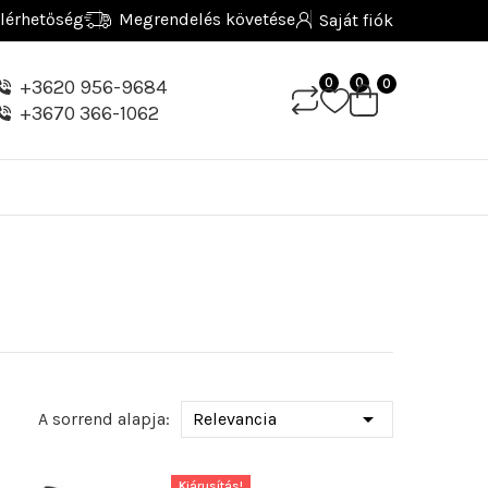
lérhetőség
Megrendelés követése
Saját fiók
0
0
+3620 956-9684
0
+3670 366-1062

A sorrend alapja:
Relevancia
Kiárusítás!