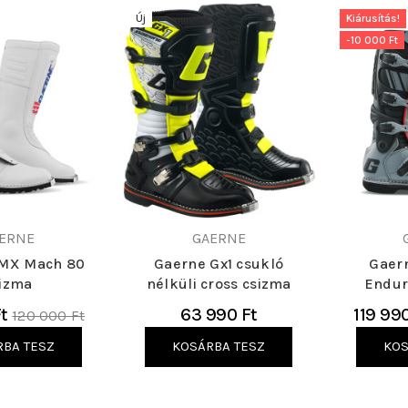
Új
Kiárusítás!
-10 000 Ft
ERNE
GAERNE
MX Mach 80
Gaerne Gx1 csukló
Gaer
izma
nélküli cross csizma
Endur
Normál
t
63 990 Ft
119 99
120 000 Ft
ár
RBA TESZ
KOSÁRBA TESZ
KOS