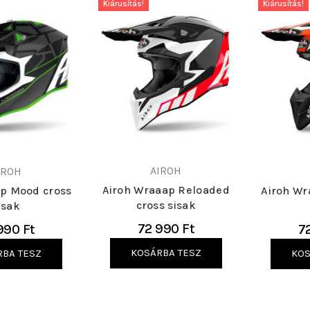
Kiárusítás!
Kiárusítás!
AIROH
IROH
Airoh Wraaap Reloaded
ap Mood cross
Airoh Wr
cross sisak
isak
72 990 Ft
990 Ft
7
KOSÁRBA TESZ
RBA TESZ
KOS