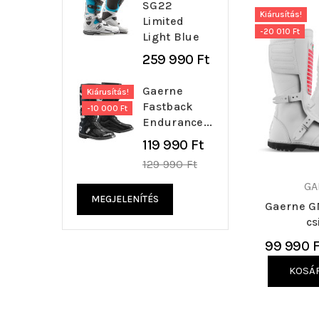
SG22
Kiárusítás!
Limited
-20 010 Ft
Light Blue
259 990 Ft
Gaerne
Kiárusítás!
Fastback
-10 000 Ft
Endurance...
Regular
119 990 Ft
price
129 990 Ft
GA
MEGJELENÍTÉS
Gaerne G
cs
99 990 F
KOSÁ