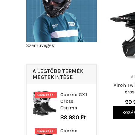
Szemüvegek
A LEGTÖBB TERMÉK
MEGTEKINTÉSE
A
Airoh Twi
cros
Gaerne GX1
Kiárusítás!
Cross
99 
Csizma
KOSÁ
89 990 Ft
Gaerne
Kiárusítás!