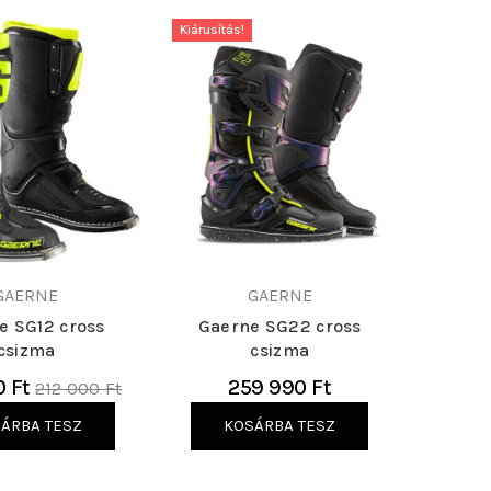
Kiárusítás!
GAERNE
GAERNE
e SG12 cross
Gaerne SG22 cross
csizma
csizma
Normál
0 Ft
259 990 Ft
212 000 Ft
ár
ÁRBA TESZ
KOSÁRBA TESZ