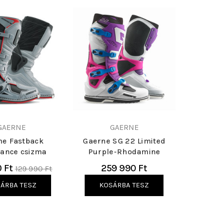
GAERNE
GAERNE
ne Fastback
Gaerne SG 22 Limited
ance csizma
Purple-Rhodamine
Normál
0 Ft
259 990 Ft
129 990 Ft
ár
ÁRBA TESZ
KOSÁRBA TESZ