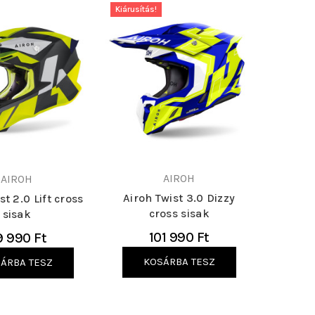
Kiárusítás!
AIROH
AIROH
Airoh Twist 3.0 Dizzy
st 2.0 Lift cross
cross sisak
sisak
101 990 Ft
9 990 Ft
KOSÁRBA TESZ
ÁRBA TESZ