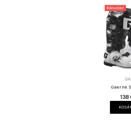
Kiárusítás!
GA
Gaerne 
138 
KOSÁ