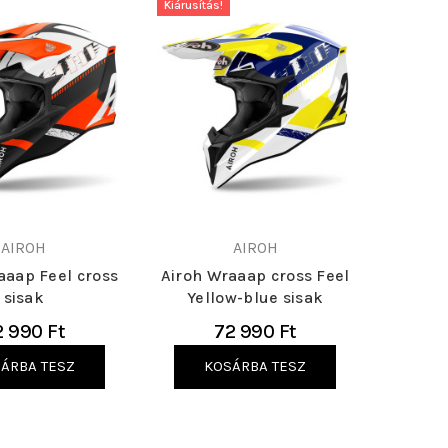
Kiárusítás!
AIROH
AIROH
aaap Feel cross
Airoh Wraaap cross Feel
sisak
Yellow-blue sisak
2 990 Ft
72 990 Ft
ÁRBA TESZ
KOSÁRBA TESZ