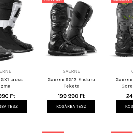
ERNE
GAERNE
 GX1 cross
Gaerne SG12 Enduro
Gaerne
izma
Fekete
Gore
990 Ft
199 990 Ft
24
RBA TESZ
KOSÁRBA TESZ
KOS