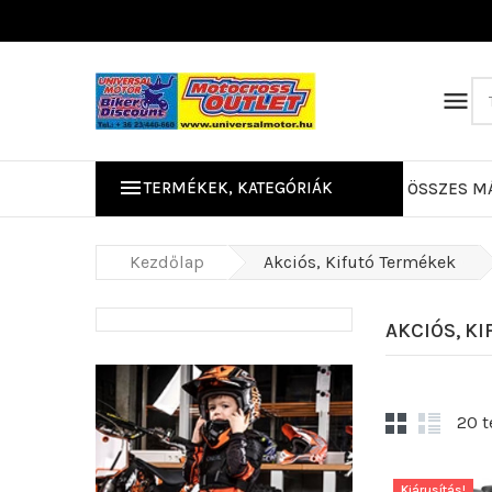


TERMÉKEK, KATEGÓRIÁK
ÖSSZES M
Kerékpáros/Mo
Kezdőlap
Akciós, Kifutó Termékek
AKCIÓS, K
20 t
Kiárusítás!