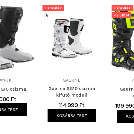
Kiárusítás!
Kiárusítás!
Új
-12 010 Ft
GAERNE
ERNE
Gaerne SG10 csizma
SG10 csizma
Gaern
kifutó modell
000 Ft
114 990 Ft
199 99
RBA TESZ
KOSÁRBA TESZ
KOS