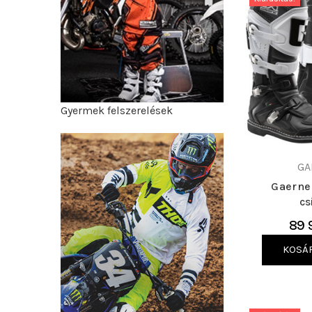
Gyermek felszerelések
GA
Gaerne
cs
89 
KOSÁ