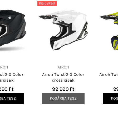
Kiárusítás!
IROH
AIROH
st 2.0 Color
Airoh Twist 2.0 Color
Airoh Twi
s sisak
cross sisak
990 Ft
99 990 Ft
9
RBA TESZ
KOSÁRBA TESZ
KOS