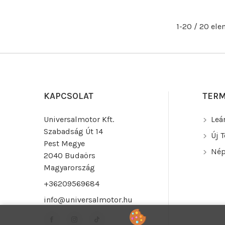
1-20 / 20 el
KAPCSOLAT
TER
Universalmotor Kft.
Leá
Szabadság Út 14
Új 
Pest Megye
Nép
2040 Budaörs
Magyarország
+36209569684
info@universalmotor.hu