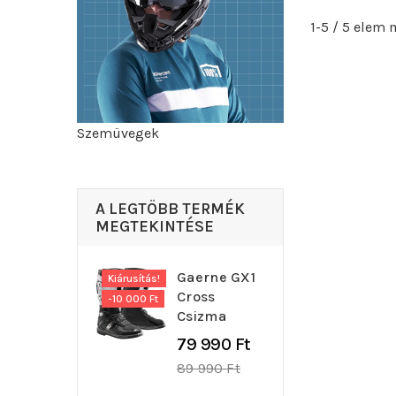
1-5 / 5 elem
Szemüvegek
A LEGTÖBB TERMÉK
MEGTEKINTÉSE
Gaerne GX1
Kiárusítás!
Cross
-10 000 Ft
Csizma
Regular
79 990 Ft
price
89 990 Ft