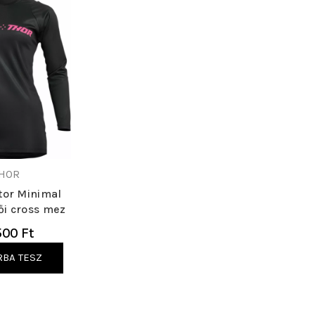
HOR
tor Minimal
i cross mez
500 Ft
RBA TESZ