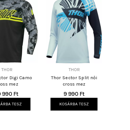
THOR
THOR
ctor Digi Camo
Thor Sector Split női
ross mez
cross mez
0 990 Ft
9 990 Ft
ÁRBA TESZ
KOSÁRBA TESZ