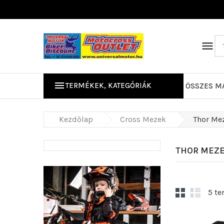


TERMÉKEK, KATEGÓRIÁK
ÖSSZES M
Kerékpáros/Mo
Kezdőlap
Cross Mezek
Thor Me
THOR MEZ
5 te