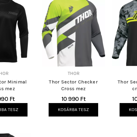
HOR
THOR
tor Minimal
Thor Sector Checker
Thor Se
ss mez
Cross mez
c
990 Ft
10 990 Ft
1
RBA TESZ
KOSÁRBA TESZ
KOS