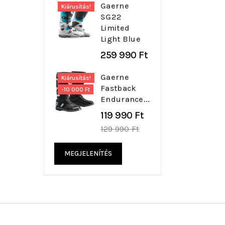
Gaerne
Kiárusítás!
SG22
Limited
Light Blue
259 990 Ft
Gaerne
Kiárusítás!
Fastback
-10 000 Ft
Endurance...
Regular
119 990 Ft
price
129 990 Ft
MEGJELENÍTÉS