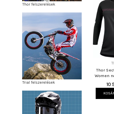
Thor felszerelések
T
Thor Sec
Women nő
Trial felszerelések
10 
KOSÁ