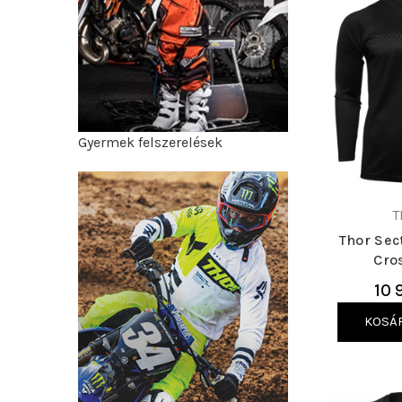
Gyermek felszerelések
T
Thor Sec
Cro
10 
KOSÁ