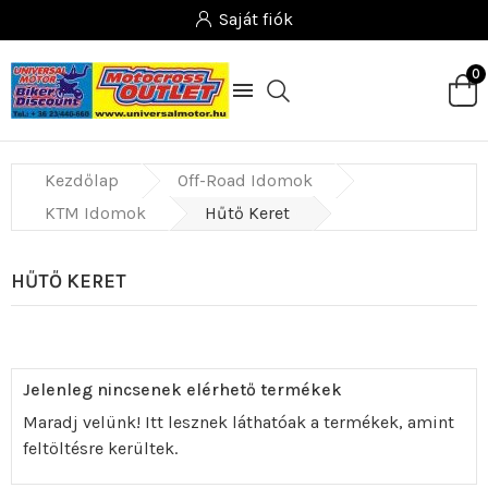
Saját fiók
0

Kezdőlap
Off-Road Idomok
KTM Idomok
Hűtő Keret
HŰTŐ KERET
Jelenleg nincsenek elérhető termékek
Maradj velünk! Itt lesznek láthatóak a termékek, amint
feltöltésre kerültek.