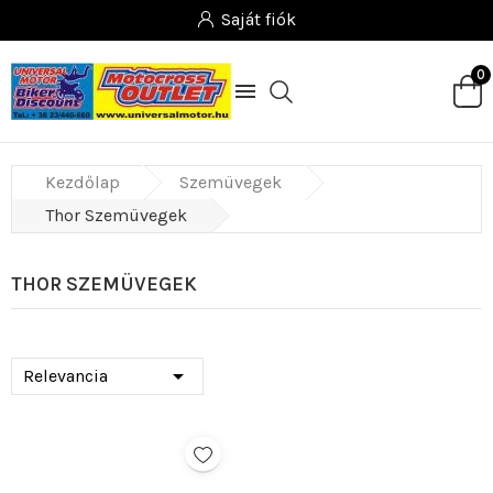
Saját fiók
0

Kezdőlap
Szemüvegek
Thor Szemüvegek
THOR SZEMÜVEGEK

Relevancia