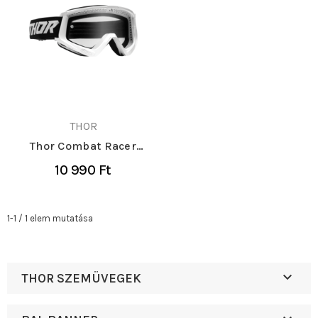
THOR
Thor Combat Racer
cross szemüveg
10 990 Ft
1-1 / 1 elem mutatása

THOR SZEMÜVEGEK