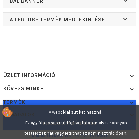

BAL BANNER

A LEGTÖBB TERMÉK MEGTEKINTÉSE
ÜZLET INFORMÁCIÓ

KÖVESS MINKET

TERMÉK

A weboldal sütiket használ!
CÉGADATOK

Ez egy általános sütitájékoztató, amelyet könnyen
ELÁLLÁS A VÁSÁRLÁSTÓL
testreszabhat vagy letilthat az adminisztrációban.
Elállás állapotának nyomon követése