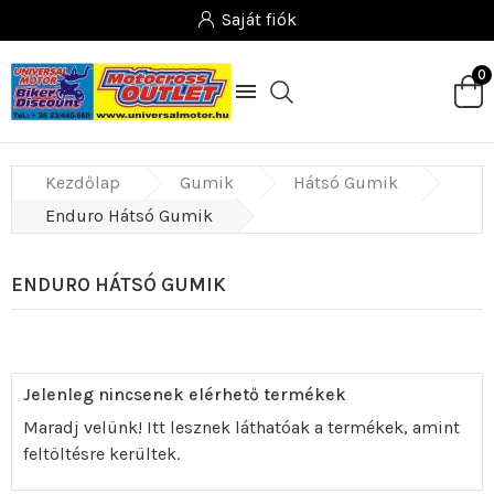
Saját fiók
0

Kezdőlap
Gumik
Hátsó Gumik
Enduro Hátsó Gumik
ENDURO HÁTSÓ GUMIK
Jelenleg nincsenek elérhető termékek
Maradj velünk! Itt lesznek láthatóak a termékek, amint
feltöltésre kerültek.