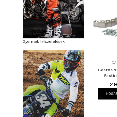
Gyermek felszerelések
GA
Gaerne s
Fastb
2 9
KOSÁ