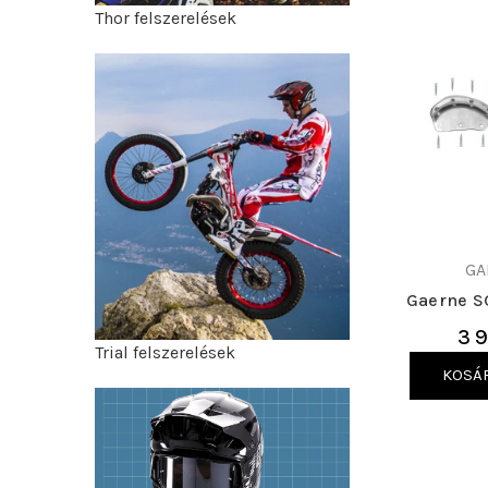
Thor felszerelések
GA
Gaerne S
3 9
Trial felszerelések
KOSÁ