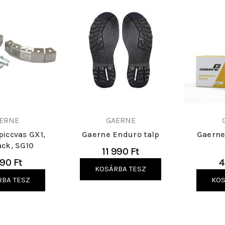
ERNE
GAERNE
piccvas GX1,
Gaerne Enduro talp
Gaerne 
ack, SG10
11 990 Ft
90 Ft
4
KOSÁRBA TESZ
RBA TESZ
KOS