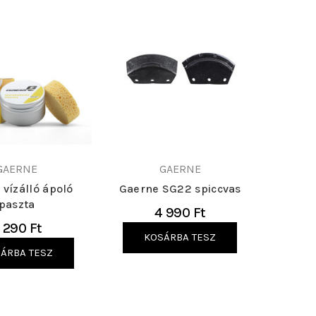
GAERNE
GAERNE
vízálló ápoló
Gaerne SG22 spiccvas
paszta
4 990 Ft
 290 Ft
KOSÁRBA TESZ
ÁRBA TESZ