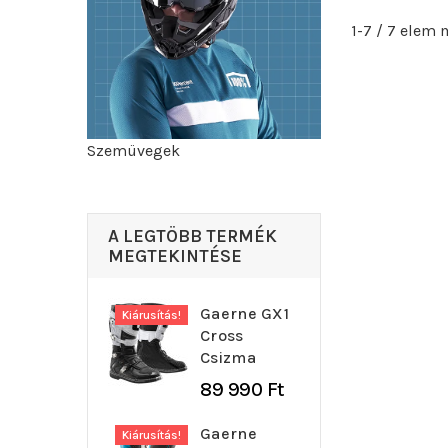
1-7 / 7 elem
Szemüvegek
A LEGTÖBB TERMÉK
MEGTEKINTÉSE
Gaerne GX1
Kiárusítás!
Cross
Csizma
89 990 Ft
Gaerne
Kiárusítás!