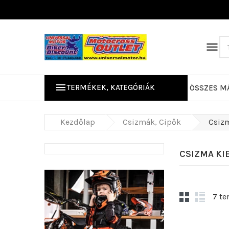


TERMÉKEK, KATEGÓRIÁK
ÖSSZES M
Kerékpáros/Mo
Kezdőlap
Csizmák, Cipők
Csizm
CSIZMA KI
7 te