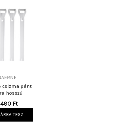
GAERNE
 csizma pánt
ra hosszú
 490 Ft
ÁRBA TESZ