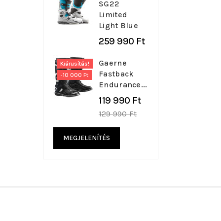
SG22
Limited
Light Blue
259 990 Ft
Gaerne
Kiárusítás!
Fastback
-10 000 Ft
Endurance...
Regular
119 990 Ft
price
129 990 Ft
MEGJELENÍTÉS