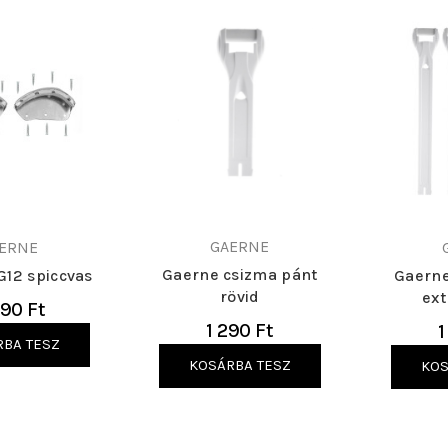
GAERNE
ERNE
Gaerne csizma pánt
G12 spiccvas
Gaerne
rövid
ext
90 Ft
1 290 Ft
1
RBA TESZ
KOSÁRBA TESZ
KOS