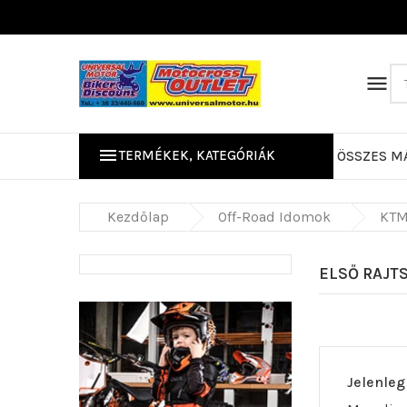


TERMÉKEK, KATEGÓRIÁK
ÖSSZES M
Kerékpáros/Mo
Kezdőlap
Off-Road Idomok
KTM
ELSŐ RAJT
Jelenleg