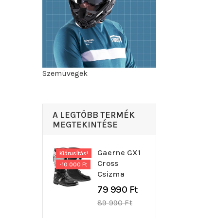
Szemüvegek
A LEGTÖBB TERMÉK
MEGTEKINTÉSE
Gaerne GX1
Kiárusítás!
Cross
-10 000 Ft
Csizma
Regular
79 990 Ft
price
89 990 Ft