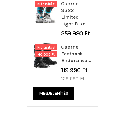
Gaerne
Kiárusítás!
SG22
Limited
Light Blue
259 990 Ft
Gaerne
Kiárusítás!
Fastback
-10 000 Ft
Endurance...
Regular
119 990 Ft
price
129 990 Ft
MEGJELENÍTÉS