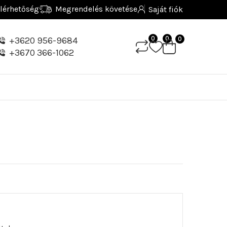
lérhetőség
Megrendelés követése
Saját fiók
0
0
+3620 956-9684
0
+3670 366-1062