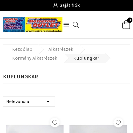
Saját fiók
0

Kezdőlap
Alkatrészek
Kormány Alkatrészek
Kuplungkar
KUPLUNGKAR

Relevancia