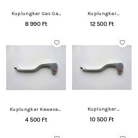
Kuplungkar Gas Gas
Kuplungkar
EC/MC 125/500
Husaberg/Husqvarna/Kt
8 990 Ft
12 500 Ft
2021-...
2009-
Kuplungkar
Kuplungkar Kawasaki
Husaberg/Ktm 1998-
KX/KXF 1987-,
10 500 Ft
4 500 Ft
Suzuki...