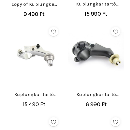
Kuplungkar tartó
copy of Kuplungkar
Yamaha YZF 250/450
tartó Yamaha YZ 125-
15 990 Ft
9 490 Ft
2000-
250...
Kuplungkar tartó
Kuplungkar tartó
Kawasaki KX/KXF 125-
Yamaha YZ 125-250
15 490 Ft
6 990 Ft
450...
1985-1999