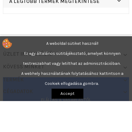

A LEGTÖBB TERMÉK MEGTEKINTÉSE
A weboldal sütiket használ!
ÜZLET INFORMÁCIÓ
Ez egy általános sütitájékoztató, amelyet könnyen

testreszabhat vagy letilthat az adminisztrációban.
KÖVESS MINKET

A webhely használatának folytatásához kattintson a
TERMÉK

Cookiek elfogadása gombra.
CÉGADATOK

Accept
ELÁLLÁS A VÁSÁRLÁSTÓL
Elállás állapotának nyomon követése
cp
© 2026 - PrestaShop
e-kereskedelmi szoftver