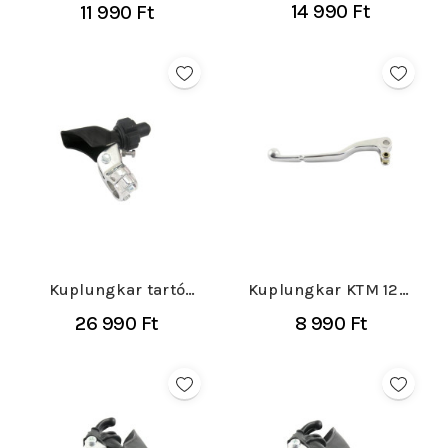
Suzuki RM/RMZ 125-
14 990 Ft
11 990 Ft
125-530...
450 2004-
Kuplungkar tartó
Kuplungkar KTM 125-
Yamaha YZ/YZF 125-
450 1998-2006
26 990 Ft
8 990 Ft
450 2010-