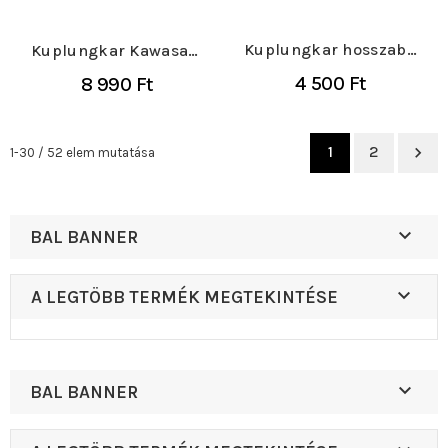
Kuplungkar hosszabb
Kuplungkar Kawasaki
Kawasaki KX/KXF
KX/KXF 1994-, RM
4 500 Ft
8 990 Ft
1994-,...
65,...
1
2

1-30 / 52 elem mutatása

BAL BANNER

A LEGTÖBB TERMÉK MEGTEKINTÉSE

BAL BANNER