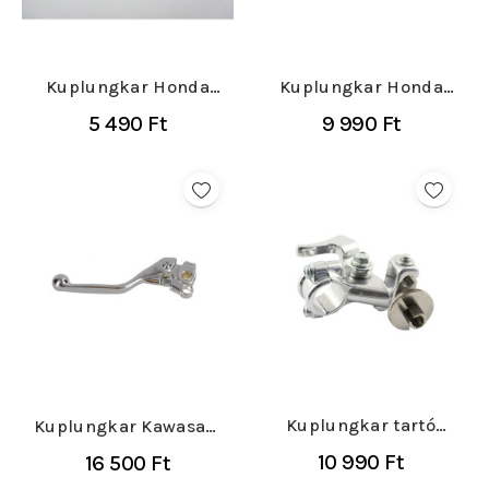
Kuplungkar Honda
Kuplungkar Honda
CRF 250-450 2007
CRF 450-R/RX 2021-
5 490 Ft
9 990 Ft
2023
Kuplungkar tartó
Kuplungkar Kawasaki
Kawasaki KXF 250...
KXF 250-450 2021-
10 990 Ft
16 500 Ft