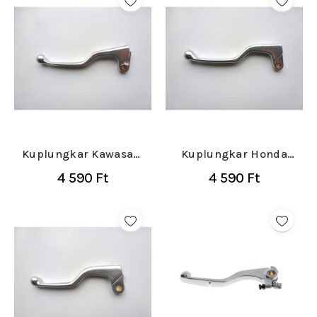
Kuplungkar Kawasaki
Kuplungkar Honda
KX/KXF 250/450
CRR/CRF/XR/XRR
4 590 Ft
4 590 Ft
2008-...
1996-