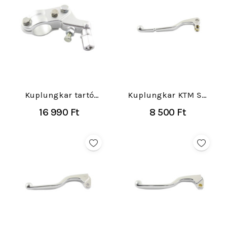
Kuplungkar tartó
Kuplungkar KTM SX
Honda CR/CRFRX 125-
250 1994-97
16 990 Ft
8 500 Ft
450 2004-