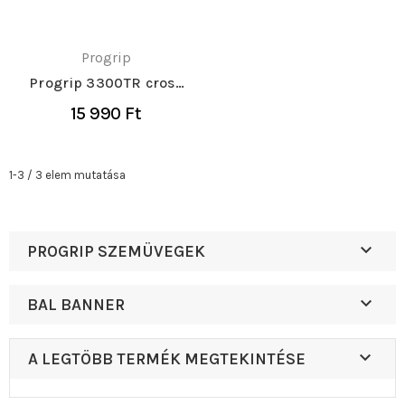
Progrip
Progrip 3300TR cross
szemüveg
15 990 Ft
1-3 / 3 elem mutatása

PROGRIP SZEMÜVEGEK

BAL BANNER

A LEGTÖBB TERMÉK MEGTEKINTÉSE