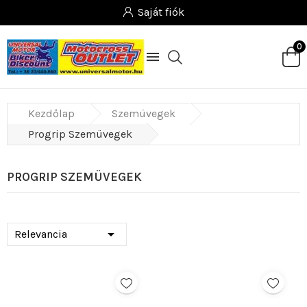
Saját fiók
0

Kezdőlap
Szemüvegek
Progrip Szemüvegek
PROGRIP SZEMÜVEGEK

Relevancia