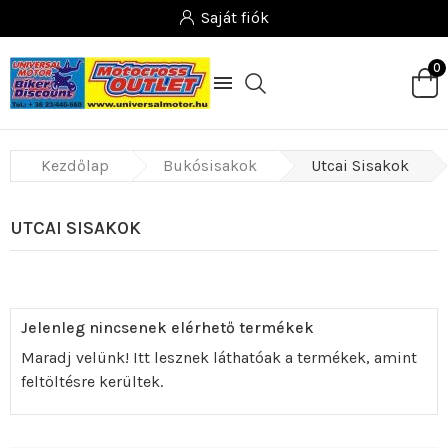
Saját fiók
0

Kezdőlap
Bukósisakok
Utcai Sisakok
UTCAI SISAKOK
Jelenleg nincsenek elérhető termékek
Maradj velünk! Itt lesznek láthatóak a termékek, amint
feltöltésre kerültek.