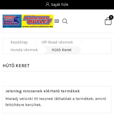
Saját fiók
0

Kezdőlap
Off-Road Idomok
Honda Idomok
Hűtő Keret
HŰTŐ KERET
Jelenleg nincsenek elérhető termékek
Maradj velünk! Itt lesznek láthatóak a termékek, amint
feltöltésre kerültek.