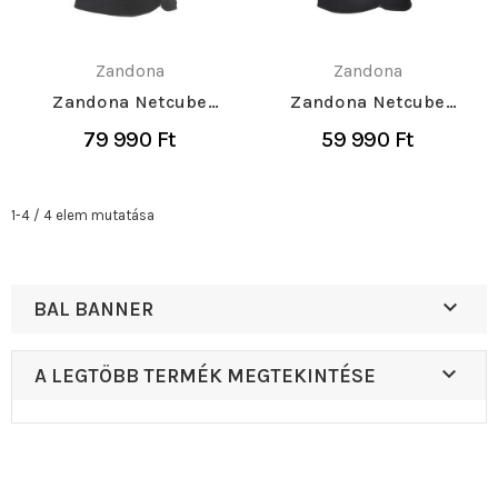
Zandona
Zandona
Zandona Netcube
Zandona Netcube
Vest Pro Protektoring
Vest Protektoring
79 990 Ft
59 990 Ft
1-4 / 4 elem mutatása

BAL BANNER

A LEGTÖBB TERMÉK MEGTEKINTÉSE