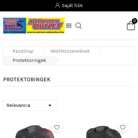
Saját fiók
0

Kezdőlap
Védőfelszerelések
Protektoringek
PROTEKTORINGEK

Relevancia