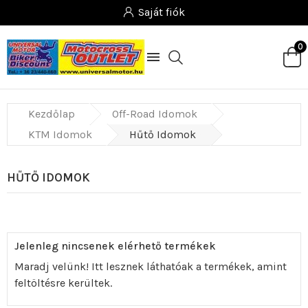
Saját fiók
0

Kezdőlap
Off-Road Idomok
KTM Idomok
Hűtő Idomok
HŰTŐ IDOMOK
Jelenleg nincsenek elérhető termékek
Maradj velünk! Itt lesznek láthatóak a termékek, amint
feltöltésre kerültek.