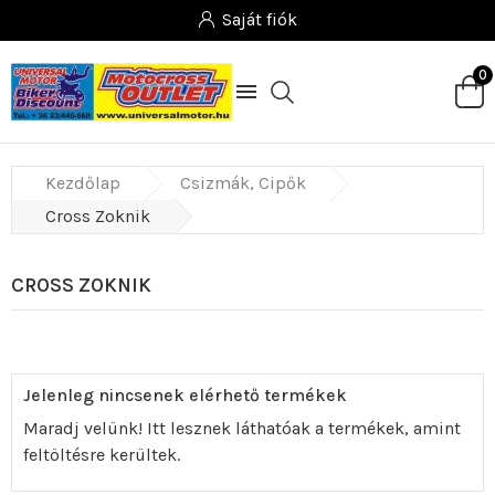
Saját fiók
0

Kezdőlap
Csizmák, Cipők
Cross Zoknik
CROSS ZOKNIK
Jelenleg nincsenek elérhető termékek
Maradj velünk! Itt lesznek láthatóak a termékek, amint
feltöltésre kerültek.