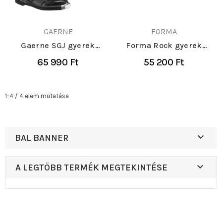
GAERNE
FORMA
Gaerne SGJ gyerek
Forma Rock gyerek
cross csizma
triál csizma
65 990 Ft
55 200 Ft
1-4 / 4 elem mutatása

BAL BANNER

A LEGTÖBB TERMÉK MEGTEKINTÉSE