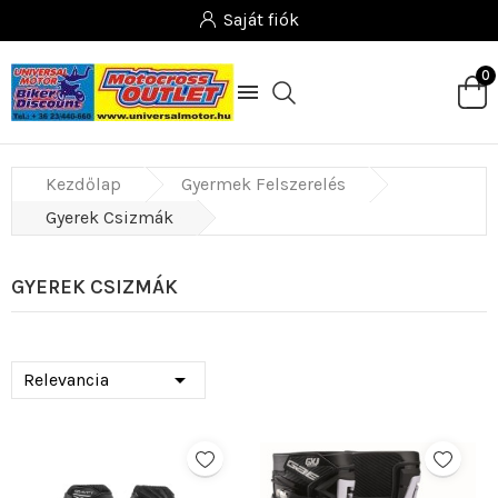
Saját fiók
0

Kezdőlap
Gyermek Felszerelés
Gyerek Csizmák
GYEREK CSIZMÁK

Relevancia