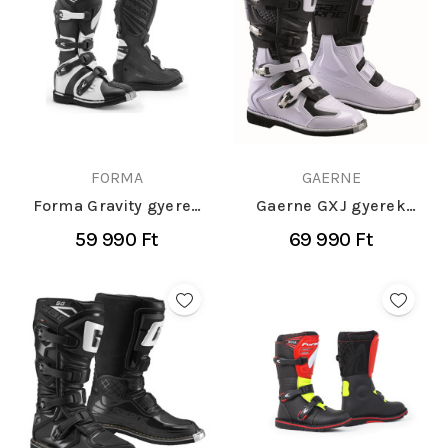
FORMA
GAERNE
Forma Gravity gyerek
Gaerne GXJ gyerek
cross csizma
cross csizma
59 990 Ft
69 990 Ft